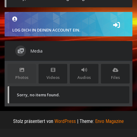
LOG DICH IN DEINEN ACCOUNT EIN.
Media
Photos
Videos
Audios
Files
Sorry, no items found.
Stolz präsentiert von
WordPress
|
Theme:
Envo Magazine