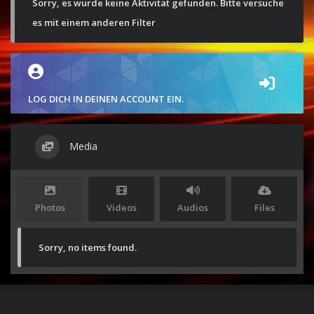
Sorry, es wurde keine Aktivität gefunden. Bitte versuche
es mit einem anderen Filter
LOG DICH IN DEINEN ACCOUNT EIN.
Media
Photos
Videos
Audios
Files
Sorry, no items found.
Stolz präsentiert von
WordPress
|
Theme:
Envo Magazine