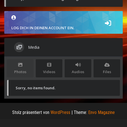
LOG DICH IN DEINEN ACCOUNT EIN.
Media
Photos
Videos
Audios
Files
Sorry, no items found.
Stolz präsentiert von
WordPress
|
Theme:
Envo Magazine