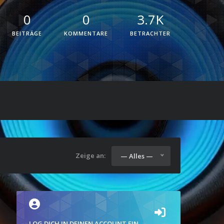
0
0
3.7K
BEITRÄGE
KOMMENTARE
BETRACHTER
Zeige an:
— Alles —
LOG DICH IN DEINEN ACCOUNT EIN.