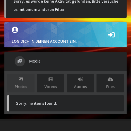
Sorry, es wurde keine Aktivität gefunden. Bitte versuche
es mit einem anderen Filter
LOG DICH IN DEINEN ACCOUNT EIN.
Media
Photos
Videos
Audios
Files
Sorry, no items found.
Stolz präsentiert von
WordPress
|
Theme:
Envo Magazine