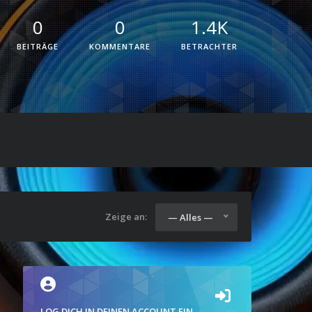
0
0
1.4K
BEITRÄGE
KOMMENTARE
BETRACHTER
Zeige an:
— Alles —
LOG DICH IN DEINEN ACCOUNT EIN.