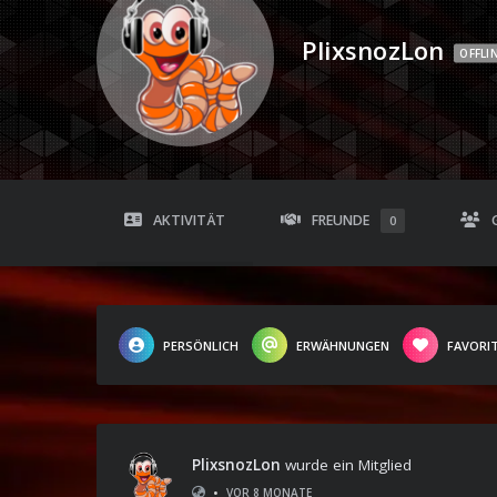
PlixsnozLon
OFFLI
AKTIVITÄT
FREUNDE
0
PERSÖNLICH
ERWÄHNUNGEN
FAVORI
PlixsnozLon
wurde ein Mitglied
•
VOR 8 MONATE