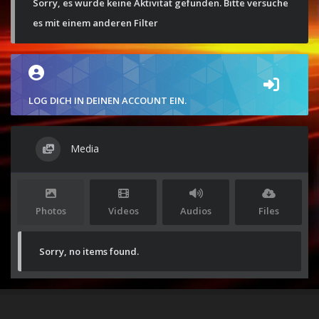
Sorry, es wurde keine Aktivität gefunden. Bitte versuche
es mit einem anderen Filter
LOG DICH IN DEINEN ACCOUNT EIN.
Media
Photos
Videos
Audios
Files
Sorry, no items found.
Stolz präsentiert von
WordPress
|
Theme:
Envo Magazine