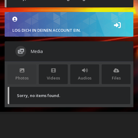
LOG DICH IN DEINEN ACCOUNT EIN.
Media
Photos
Videos
Audios
Files
Sorry, no items found.
Stolz präsentiert von
WordPress
|
Theme:
Envo Magazine