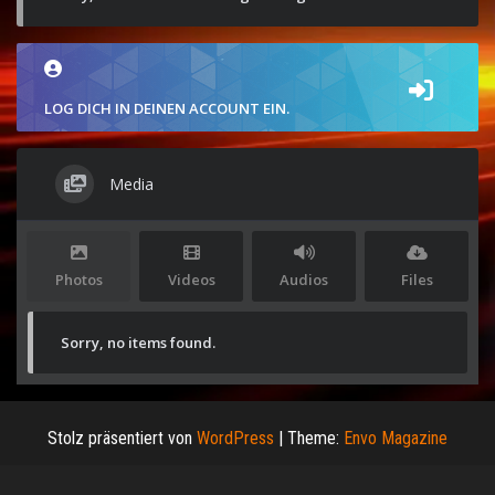
LOG DICH IN DEINEN ACCOUNT EIN.
Media
Photos
Videos
Audios
Files
Sorry, no items found.
Stolz präsentiert von
WordPress
|
Theme:
Envo Magazine