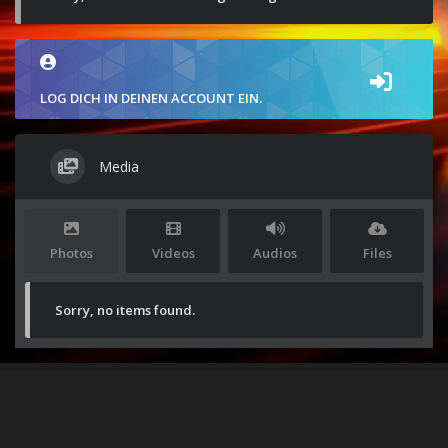
LOG DICH IN DEINEN ACCOUNT EIN.
Media
Photos
Videos
Audios
Files
Sorry, no items found.
Stolz präsentiert von
WordPress
|
Theme:
Envo Magazine