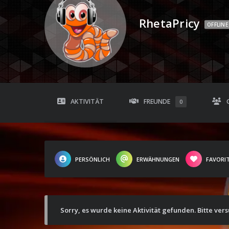
RhetaPricy
OFFLINE
AKTIVITÄT
FREUNDE
0
PERSÖNLICH
ERWÄHNUNGEN
FAVORI
Sorry, es wurde keine Aktivität gefunden. Bitte ver