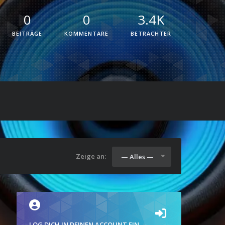
0
0
3.4K
BEITRÄGE
KOMMENTARE
BETRACHTER
Zeige an:
— Alles —
LOG DICH IN DEINEN ACCOUNT EIN.