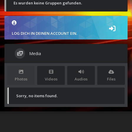
Es wurden keine Gruppen gefunden.
LOG DICH IN DEINEN ACCOUNT EIN.
Media
Photos
Videos
Audios
Files
Sorry, no items found.
Stolz präsentiert von
WordPress
|
Theme:
Envo Magazine