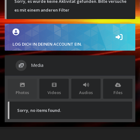
Sorry, es wurde keine Aktivität gefunden. Bitte versuche
es mit einem anderen Filter
LOG DICH IN DEINEN ACCOUNT EIN.
Media
Photos
Videos
Audios
Files
Sorry, no items found.
Stolz präsentiert von
WordPress
|
Theme:
Envo Magazine