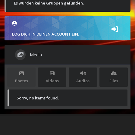
Es wurden keine Gruppen gefunden.
LOG DICH IN DEINEN ACCOUNT EIN.
Media
Photos
Videos
Audios
Files
Sorry, no items found.
Stolz präsentiert von
WordPress
|
Theme:
Envo Magazine