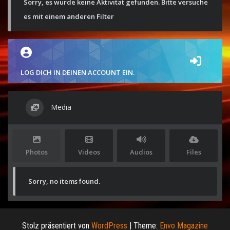
Sorry, es wurde keine Aktivität gefunden. Bitte versuche
es mit einem anderen Filter
LOG DICH IN DEINEN ACCOUNT EIN.
Media
Photos
Videos
Audios
Files
Sorry, no items found.
Stolz präsentiert von
WordPress
|
Theme:
Envo Magazine