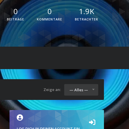
0
0
1.9K
BEITRÄGE
KOMMENTARE
BETRACHTER
Zeige an:
— Alles —
LOG DICH IN DEINEN ACCOUNT EIN.