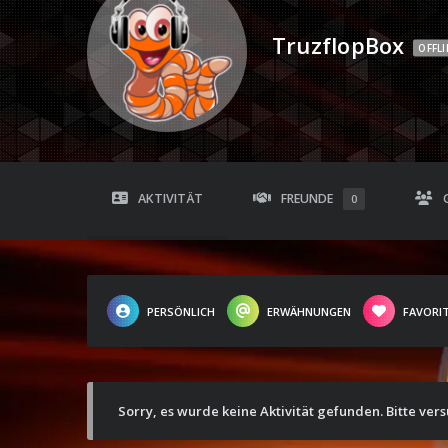
TruzflopBox
OFFLI
AKTIVITÄT
FREUNDE
0
PERSÖNLICH
ERWÄHNUNGEN
FAVORI
Sorry, es wurde keine Aktivität gefunden. Bitte ver