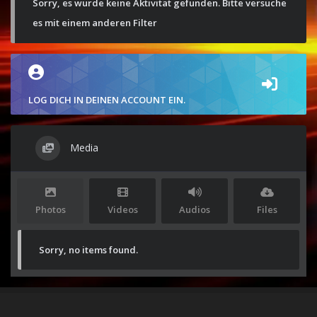
Sorry, es wurde keine Aktivität gefunden. Bitte versuche
es mit einem anderen Filter
LOG DICH IN DEINEN ACCOUNT EIN.
Media
Photos
Videos
Audios
Files
Sorry, no items found.
Stolz präsentiert von
WordPress
|
Theme:
Envo Magazine