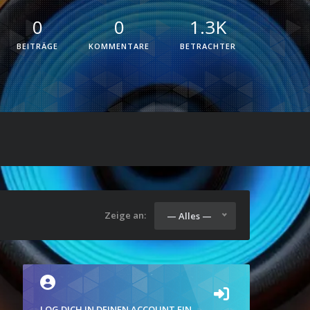
0
0
1.3K
BEITRÄGE
KOMMENTARE
BETRACHTER
Zeige an:
— Alles —
LOG DICH IN DEINEN ACCOUNT EIN.