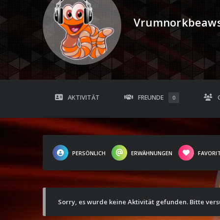
Vrumnorkbeaw
AKTIVITÄT
FREUNDE
0
PERSÖNLICH
ERWÄHNUNGEN
FAVORI
Sorry, es wurde keine Aktivität gefunden. Bitte ver