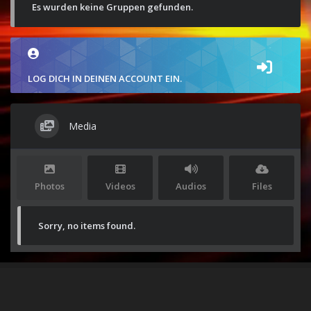
Es wurden keine Gruppen gefunden.
LOG DICH IN DEINEN ACCOUNT EIN.
Media
Photos
Videos
Audios
Files
Sorry, no items found.
Stolz präsentiert von
WordPress
|
Theme:
Envo Magazine