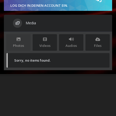
LOG DICH IN DEINEN ACCOUNT EIN.
Media
Photos
Videos
Audios
Files
Sorry, no items found.
Stolz präsentiert von
WordPress
|
Theme:
Envo Magazine