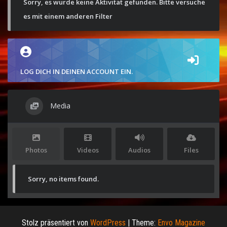
Sorry, es wurde keine Aktivität gefunden. Bitte versuche
es mit einem anderen Filter
LOG DICH IN DEINEN ACCOUNT EIN.
Media
Photos
Videos
Audios
Files
Sorry, no items found.
Stolz präsentiert von
WordPress
|
Theme:
Envo Magazine