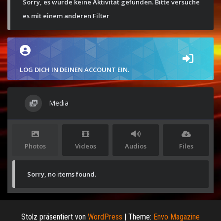
Sorry, es wurde keine Aktivität gefunden. Bitte versuche
es mit einem anderen Filter
LOG DICH IN DEINEN ACCOUNT EIN.
Media
Photos
Videos
Audios
Files
Sorry, no items found.
Stolz präsentiert von
WordPress
|
Theme:
Envo Magazine