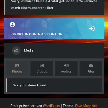
Sorry, es wurde keine Aktivität gefunden. Bitte versuche
es mit einem anderen Filter
LOG DICH IN DEINEN ACCOUNT EIN.
Media
Photos
Videos
Audios
Files
Sorry, no items found.
Stolz präsentiert von
WordPress
|
Theme:
Envo Magazine