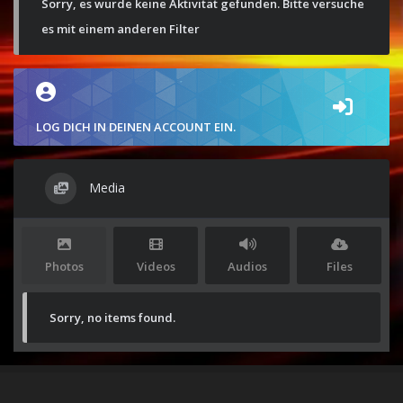
Sorry, es wurde keine Aktivität gefunden. Bitte versuche
es mit einem anderen Filter
LOG DICH IN DEINEN ACCOUNT EIN.
Media
Photos
Videos
Audios
Files
Sorry, no items found.
Stolz präsentiert von
WordPress
|
Theme:
Envo Magazine