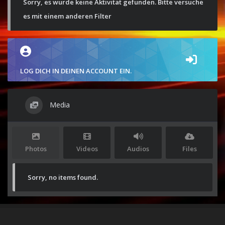
Sorry, es wurde keine Aktivität gefunden. Bitte versuche
es mit einem anderen Filter
LOG DICH IN DEINEN ACCOUNT EIN.
Media
Photos
Videos
Audios
Files
Sorry, no items found.
Stolz präsentiert von
WordPress
|
Theme:
Envo Magazine