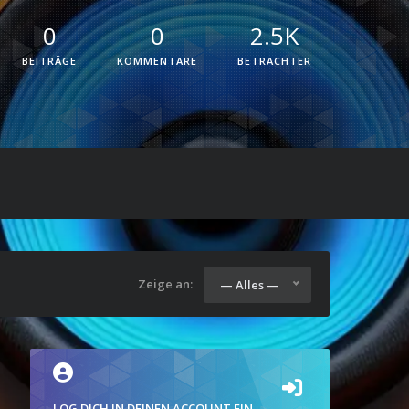
0
0
2.5K
BEITRÄGE
KOMMENTARE
BETRACHTER
Zeige an:
— Alles —
LOG DICH IN DEINEN ACCOUNT EIN.