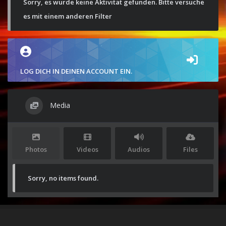
Sorry, es wurde keine Aktivität gefunden. Bitte versuche
es mit einem anderen Filter
LOG DICH IN DEINEN ACCOUNT EIN.
Media
Photos
Videos
Audios
Files
Sorry, no items found.
Stolz präsentiert von
WordPress
|
Theme:
Envo Magazine