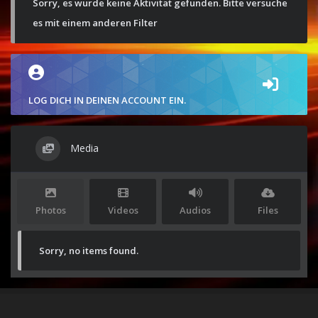
Sorry, es wurde keine Aktivität gefunden. Bitte versuche
es mit einem anderen Filter
LOG DICH IN DEINEN ACCOUNT EIN.
Media
Photos
Videos
Audios
Files
Sorry, no items found.
Stolz präsentiert von
WordPress
|
Theme:
Envo Magazine