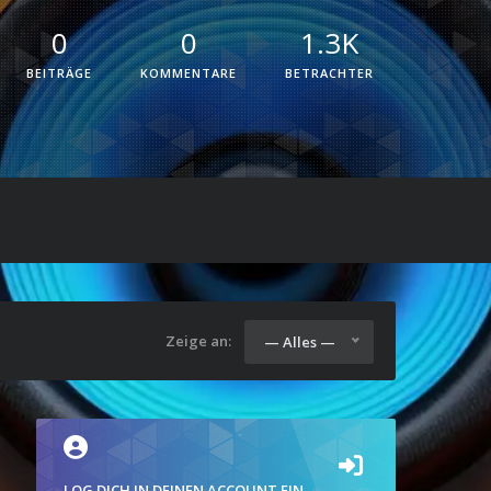
0
0
1.3K
BEITRÄGE
KOMMENTARE
BETRACHTER
Zeige an:
— Alles —
LOG DICH IN DEINEN ACCOUNT EIN.