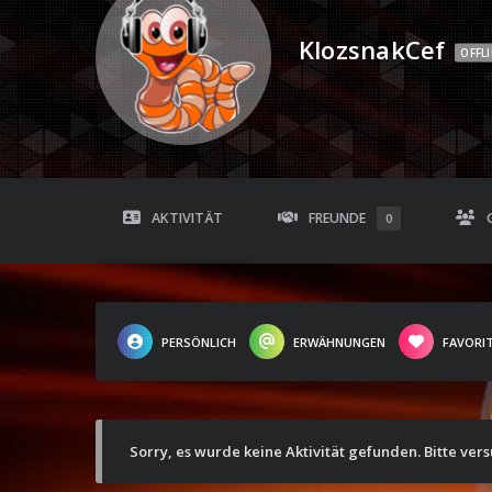
KlozsnakCef
OFFL
AKTIVITÄT
FREUNDE
0
PERSÖNLICH
ERWÄHNUNGEN
FAVORI
Sorry, es wurde keine Aktivität gefunden. Bitte ver