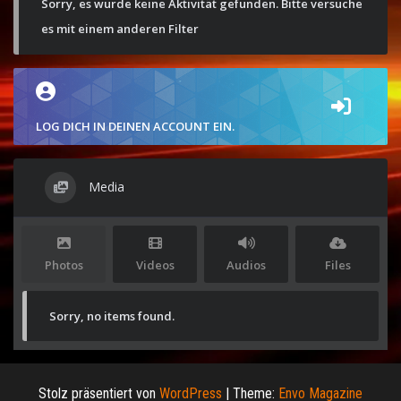
Sorry, es wurde keine Aktivität gefunden. Bitte versuche
es mit einem anderen Filter
LOG DICH IN DEINEN ACCOUNT EIN.
Media
Photos
Videos
Audios
Files
Sorry, no items found.
Stolz präsentiert von
WordPress
|
Theme:
Envo Magazine