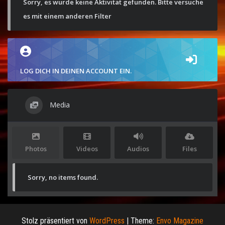
Sorry, es wurde keine Aktivität gefunden. Bitte versuche
es mit einem anderen Filter
LOG DICH IN DEINEN ACCOUNT EIN.
Media
Photos
Videos
Audios
Files
Sorry, no items found.
Stolz präsentiert von
WordPress
|
Theme:
Envo Magazine