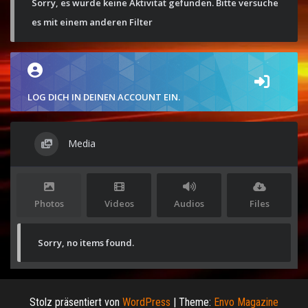
Sorry, es wurde keine Aktivität gefunden. Bitte versuche
es mit einem anderen Filter
LOG DICH IN DEINEN ACCOUNT EIN.
Media
Photos
Videos
Audios
Files
Sorry, no items found.
Stolz präsentiert von
WordPress
|
Theme:
Envo Magazine