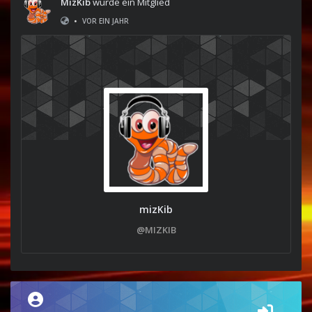
MizKib
wurde ein Mitglied
•
VOR EIN JAHR
mizKib
@MIZKIB