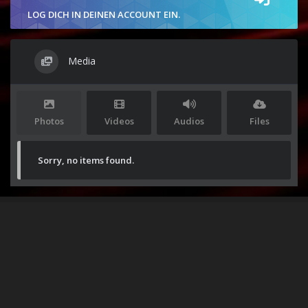
LOG DICH IN DEINEN ACCOUNT EIN.
Media
Photos
Videos
Audios
Files
Sorry, no items found.
Stolz präsentiert von
WordPress
|
Theme:
Envo Magazine