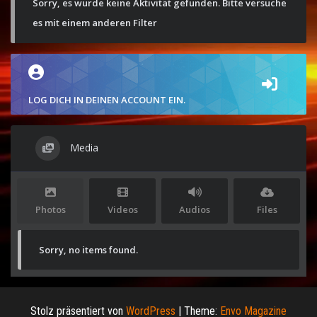
Sorry, es wurde keine Aktivität gefunden. Bitte versuche
es mit einem anderen Filter
LOG DICH IN DEINEN ACCOUNT EIN.
Media
Photos
Videos
Audios
Files
Sorry, no items found.
Stolz präsentiert von
WordPress
|
Theme:
Envo Magazine