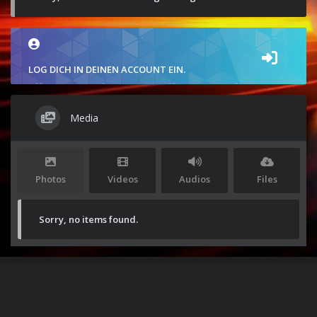
LOG DICH IN DEINEN ACCOUNT EIN.
Media
Photos
Videos
Audios
Files
Sorry, no items found.
Stolz präsentiert von
WordPress
|
Theme:
Envo Magazine