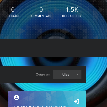
0
0
1.5K
BEITRÄGE
KOMMENTARE
BETRACHTER
Zeige an:
— Alles —
LOG DICH IN DEINEN ACCOUNT EIN.