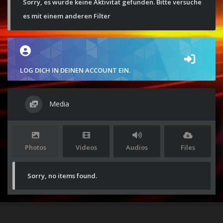
Sorry, es wurde keine Aktivität gefunden. Bitte versuche
es mit einem anderen Filter
LOG DICH IN DEINEN ACCOUNT EIN.
Media
Photos
Videos
Audios
Files
Sorry, no items found.
Stolz präsentiert von
WordPress
|
Theme:
Envo Magazine