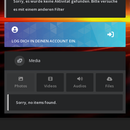
Sorry, es wurde keine Aktivität gefunden. Bitte versuche
es mit einem anderen Filter
LOG DICH IN DEINEN ACCOUNT EIN.
Media
Photos
Videos
Audios
Files
Sorry, no items found.
Stolz präsentiert von
WordPress
|
Theme:
Envo Magazine