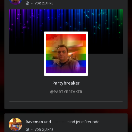
•
VOR 2 JAHRE
Partybreaker
@PARTYBREAKER
Raveman
und
Torsten
sind jetzt Freunde
•
VOR 2 JAHRE