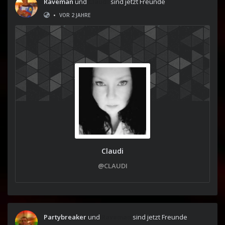
Raveman
und
Claudi
sind jetzt Freunde
•
VOR 2 JAHRE
Claudi
@CLAUDI
Partybreaker
und
Raveman
sind jetzt Freunde