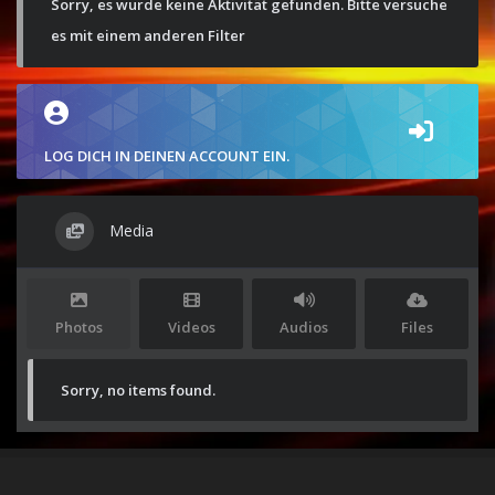
Sorry, es wurde keine Aktivität gefunden. Bitte versuche
es mit einem anderen Filter
LOG DICH IN DEINEN ACCOUNT EIN.
Media
Photos
Videos
Audios
Files
Sorry, no items found.
Stolz präsentiert von
WordPress
|
Theme:
Envo Magazine