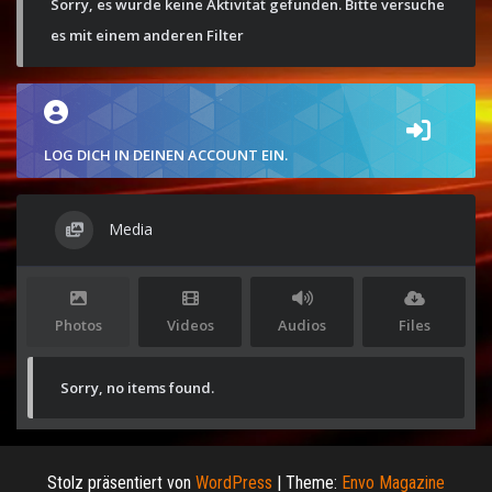
Sorry, es wurde keine Aktivität gefunden. Bitte versuche
es mit einem anderen Filter
LOG DICH IN DEINEN ACCOUNT EIN.
Media
Photos
Videos
Audios
Files
Sorry, no items found.
Stolz präsentiert von
WordPress
|
Theme:
Envo Magazine