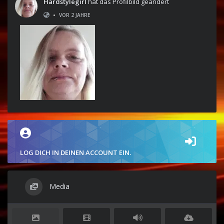
Hardstylegirl
hat das Profilbild geändert
•
VOR 2 JAHRE
LOG DICH IN DEINEN ACCOUNT EIN.
Media