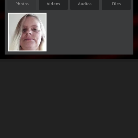
Photos
Videos
Audios
Files
Stolz präsentiert von
WordPress
|
Theme:
Envo Magazine