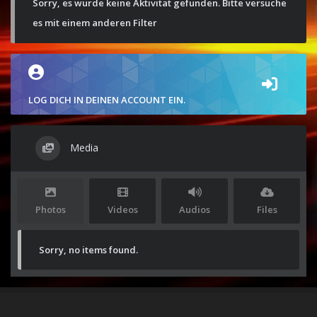
Sorry, es wurde keine Aktivität gefunden. Bitte versuche
es mit einem anderen Filter
LOG DICH IN DEINEN ACCOUNT EIN.
Media
Photos
Videos
Audios
Files
Sorry, no items found.
Stolz präsentiert von
WordPress
|
Theme:
Envo Magazine