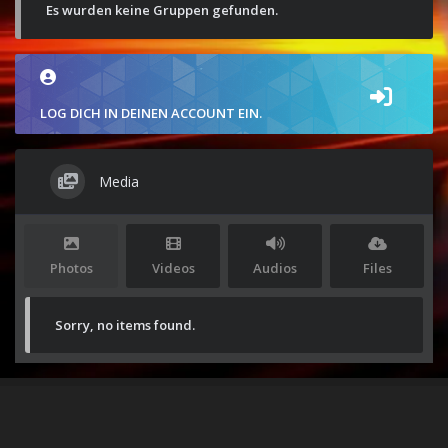
Es wurden keine Gruppen gefunden.
LOG DICH IN DEINEN ACCOUNT EIN.
Media
Photos
Videos
Audios
Files
Sorry, no items found.
Stolz präsentiert von
WordPress
|
Theme:
Envo Magazine