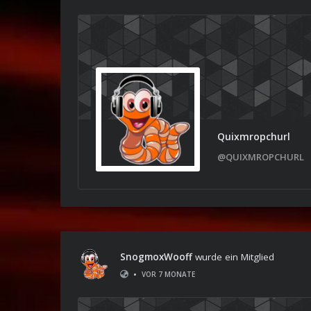
Quixmropchurl
@QUIXMROPCHURL
SnogmoxWooff
wurde ein Mitglied
•
VOR 7 MONATE