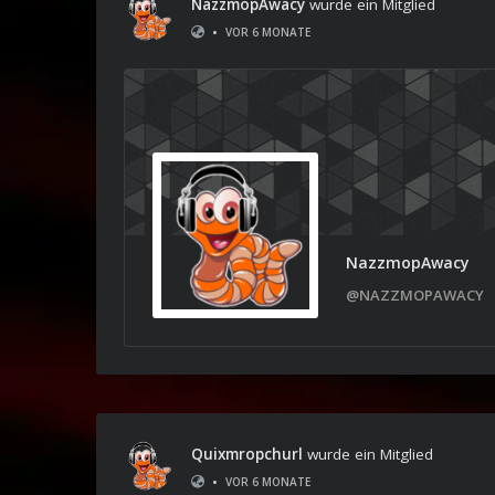
NazzmopAwacy
wurde ein Mitglied
•
VOR 6 MONATE
NazzmopAwacy
@NAZZMOPAWACY
Quixmropchurl
wurde ein Mitglied
•
VOR 6 MONATE