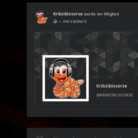
Kribziblosorse
wurde ein Mitglied
•
VOR 6 MONATE
Kribziblosorse
@KRIBZIBLOSORSE