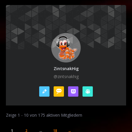
ZintsnakHig
@zintsnakhig
Zeige 1 - 10 von 175 aktiven Mitgliedern
1
2
…
18
→