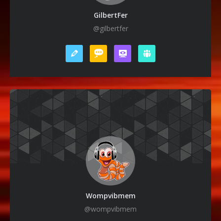
GilbertFer
@gilbertfer
Wompvibmem
@wompvibmem