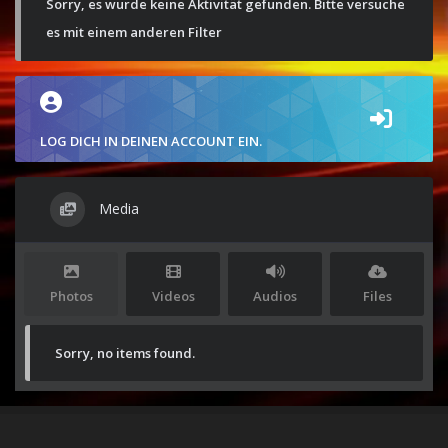
Sorry, es wurde keine Aktivität gefunden. Bitte versuche
es mit einem anderen Filter
LOG DICH IN DEINEN ACCOUNT EIN.
Media
Photos
Videos
Audios
Files
Sorry, no items found.
Stolz präsentiert von
WordPress
|
Theme:
Envo Magazine