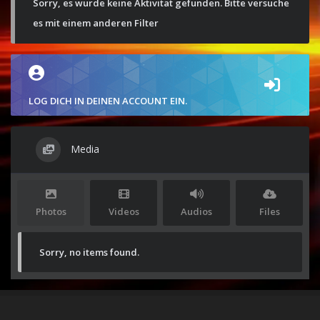
Sorry, es wurde keine Aktivität gefunden. Bitte versuche
es mit einem anderen Filter
LOG DICH IN DEINEN ACCOUNT EIN.
Media
Photos
Videos
Audios
Files
Sorry, no items found.
Stolz präsentiert von
WordPress
|
Theme:
Envo Magazine