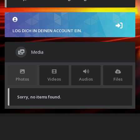
LOG DICH IN DEINEN ACCOUNT EIN.
Media
Photos
Videos
Audios
Files
Sorry, no items found.
Stolz präsentiert von
WordPress
|
Theme:
Envo Magazine